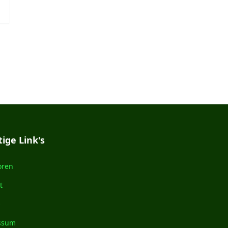
ige Link's
oren
t
O
ssum