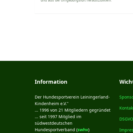
und aus der Umgebungsluft herauszufiltern.
Information
Wicht
Der Hundesportverein Leiningerland-
Spons
Kindenheim e.V."
Kontak
... 1996 von 21 Mitgliedern gegründet
... seit 1997 Mitglied im
DSGV
südwestdeutschen
Hundesportverband (
swhv
)
Impre